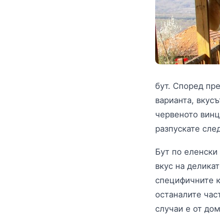
бут. Според пре
варианта, вкус
червеното винце
разпускате сле
Бут по еленски
вкус на деликат
специфичните к
останалите част
случаи е от до