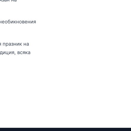
 необикновения
я празник на
диция, всяка