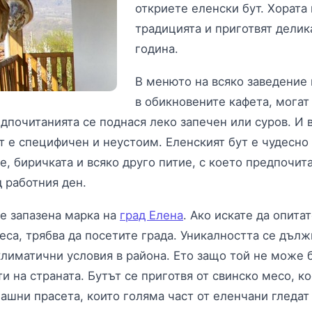
откриете еленски бут. Хората
традицията и приготвят делик
година.
В менюто на всяко заведение в
в обикновените кафета, могат
дпочитанията се поднася леко запечен или суров. И в
ът е специфичен и неустоим. Еленският бут е чудесно
, биричката и всяко друго питие, с което предпочит
д работния ден.
 е запазена марка на
град Елена
. Ако искате да опита
еса, трябва да посетите града. Уникалността се дълж
лиматични условия в района. Ето защо той не може 
и на страната. Бутът се приготвя от свинско месо, к
машни прасета, които голяма част от еленчани гледат