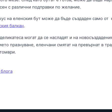
сен с различни подправки по желание.
кус на еленския бут може да бъде създаден само от
ския балкан
.
деликатеса могат да се насладят и на новосъздадени
ието празнуване, еленчани смятат на превърнат в тра
ктомври.
 блога