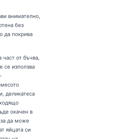
ави внимателно,
отена без
то да покрива
 част от бъчва,
е се използва
–
 месото
и, деликатеса
дходящо
ъде окачен в
 за да може
ат яйцата си
язан на