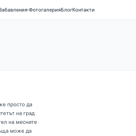
Забавления
Фотогалерия
Блог
Контакти
▾
же просто да
тетът на град
тел на месните
къща може да