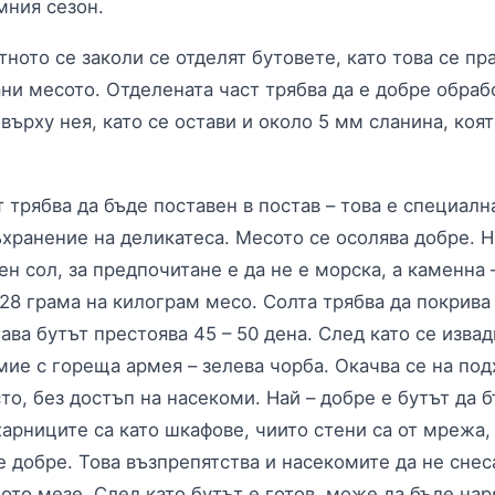
мния сезон.
ното се заколи се отделят бутовете, като това се пр
ани месото. Отделената част трябва да е добре обраб
върху нея, като се остави и около 5 мм сланина, коя
 трябва да бъде поставен в постав – това е специална
ъхранение на деликатеса. Месото се осолява добре. Н
н сол, за предпочитане е да не е морска, а каменна 
28 грама на килограм месо. Солта трябва да покрива
ава бутът престоява 45 – 50 дена. След като се извад
змие с гореща армея – зелева чорба. Окачва се на по
о, без достъп на насекоми. Най – добре е бутът да б
арниците са като шкафове, чиито стени са от мрежа,
е добре. Това възпрепятства и насекомите да не снес
ото мезе. След като бутът е готов, може да бъде нар