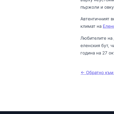
пържоли и овку
Автентичният в
климат на
Елен
Любителите на 
еленския бут, ч
година на 27 о
← Обратно към