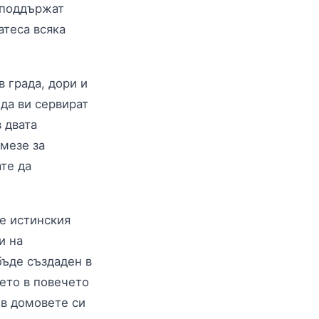
 поддържат
атеса всяка
 града, дори и
 да ви сервират
 двата
 мезе за
ате да
те истинския
и на
бъде създаден в
оето в повечето
 в домовете си