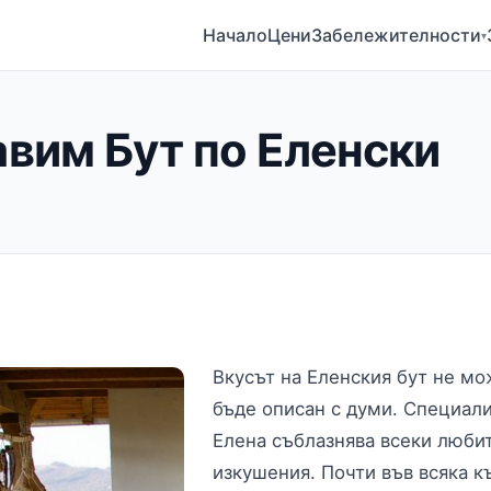
Начало
Цени
Забележителности
▾
авим Бут по Еленски
Вкусът на Еленския бут не мо
бъде описан с думи. Специали
Елена съблазнява всеки люби
изкушения. Почти във всяка 