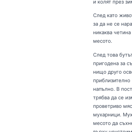
и колят през зи
След като живот
за да не се нар
никаква четина 
месото.
След това бутът
пригодена за с
нищо друго осве
приблизително 
напълно. В пост
трябва да се и
проветриво мяст
мухарници. Мух
месото да съхн
върху неустоим