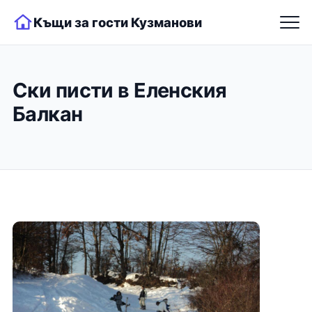
Къщи за гости Кузманови
Ски писти в Еленския
Балкан