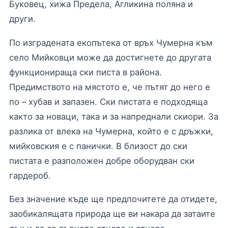
Буковец, хижа Предела, Агликина поляна и
други.
По изградената екопътека от връх Чумерна към
село Мийковци може да достигнете до другата
функционираща ски писта в района.
Предимството на мястото е, че пътят до него е
по – хубав и запазен. Ски пистата е подходяща
както за новаци, така и за напреднали скиори. За
разлика от влека на Чумерна, който е с дръжки,
мийковския е с панички. В близост до ски
пистата е разположен добре оборудван ски
гардероб.
Без значение къде ще предпочитете да отидете,
заобикалящата природа ще ви накара да затаите