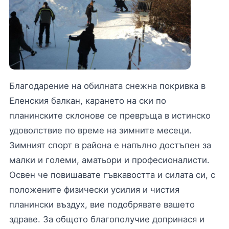
Благодарение на обилната снежна покривка в
Еленския балкан, карането на ски по
планинските склонове се превръща в истинско
удоволствие по време на зимните месеци.
Зимният спорт в района е напълно достъпен за
малки и големи, аматьори и професионалисти.
Освен че повишавате гъвкавостта и силата си, с
положените физически усилия и чистия
планински въздух, вие подобрявате вашето
здраве. За общото благополучие допринася и