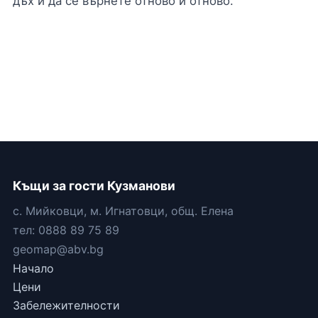
дъх и да се върнете отново и отново.
Къщи за гости Кузманови
с. Мийковци, м. Игнатовци, общ. Елена
тел: 0888 89 75 89
geomap@abv.bg
Начало
Цени
Забележителности