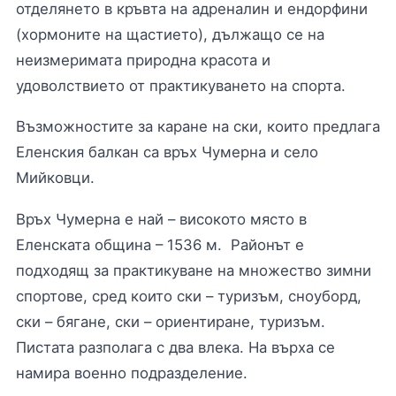
отделянето в кръвта на адреналин и ендорфини
(хормоните на щастието), дължащо се на
неизмеримата природна красота и
удоволствието от практикуването на спорта.
Възможностите за каране на ски, които предлага
Еленския балкан са връх Чумерна и село
Мийковци.
Връх Чумерна е най – високото място в
Еленската община – 1536 м. Районът е
подходящ за практикуване на множество зимни
спортове, сред които ски – туризъм, сноуборд,
ски – бягане, ски – ориентиране, туризъм.
Пистата разполага с два влека. На върха се
намира военно подразделение.