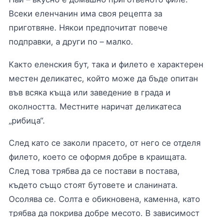
Всеки еленчанин има своя рецепта за
приготвяне. Някои предпочитат повече
подправки, а други по – малко.
Както еленския бут, така и филето е характерен
местен деликатес, който може да бъде опитан
във всяка къща или заведение в града и
околността. Местните наричат деликатеса
„рибица“.
След като се заколи прасето, от него се отделя
филето, което се оформя добре в краищата.
След това трябва да се постави в постава,
където също стоят бутовете и сланината.
Осолява се. Солта е обикновена, каменна, като
трябва да покрива добре месото. В зависимост