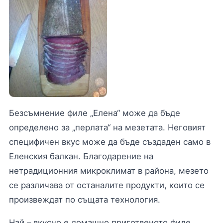
Безсъмнение филе „Елена“ може да бъде
определено за „перлата“ на мезетата. Неговият
специфичен вкус може да бъде създаден само в
Еленския балкан. Благодарение на
нетрадиционния микроклимат в района, мезето
се различава от останалите продукти, които се
произвеждат по същата технология.
Най – вкусно е домашно приготвеното филе.