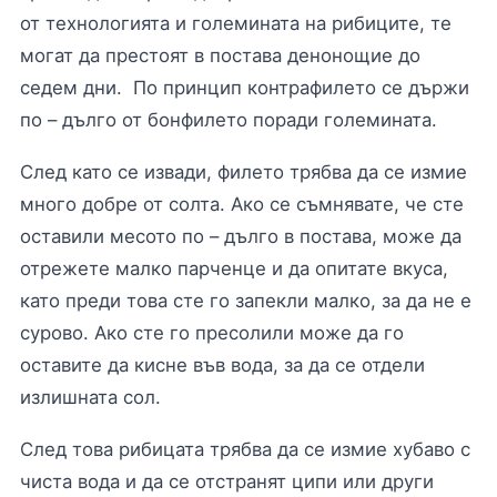
от технологията и големината на рибиците, те
могат да престоят в постава денонощие до
седем дни. По принцип контрафилето се държи
по – дълго от бонфилето поради големината.
След като се извади, филето трябва да се измие
много добре от солта. Ако се съмнявате, че сте
оставили месото по – дълго в постава, може да
отрежете малко парченце и да опитате вкуса,
като преди това сте го запекли малко, за да не е
сурово. Ако сте го пресолили може да го
оставите да кисне във вода, за да се отдели
излишната сол.
След това рибицата трябва да се измие хубаво с
чиста вода и да се отстранят ципи или други