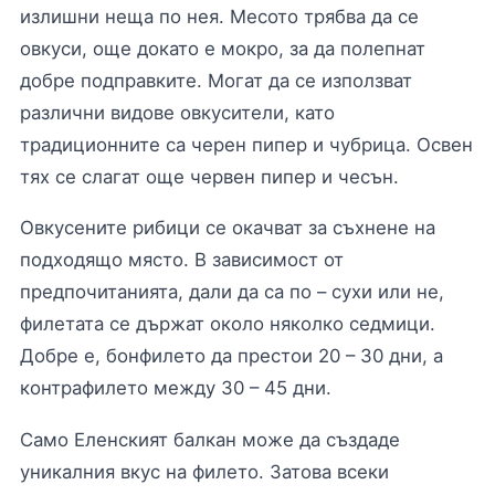
излишни неща по нея. Месото трябва да се
овкуси, още докато е мокро, за да полепнат
добре подправките. Могат да се използват
различни видове овкусители, като
традиционните са черен пипер и чубрица. Освен
тях се слагат още червен пипер и чесън.
Овкусените рибици се окачват за съхнене на
подходящо място. В зависимост от
предпочитанията, дали да са по – сухи или не,
филетата се държат около няколко седмици.
Добре е, бонфилето да престои 20 – 30 дни, а
контрафилето между 30 – 45 дни.
Само Еленският балкан може да създаде
уникалния вкус на филето. Затова всеки