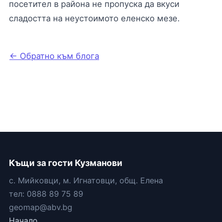
посетител в района не пропуска да вкуси
сладостта на неустоимото еленско мезе.
← Обратно към блога
Къщи за гости Кузманови
с. Мийковци, м. Игнатовци, общ. Елена
тел: 0888 89 75 89
geomap@abv.bg
Начало