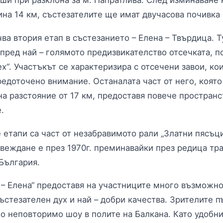
рши при разклона за м. Папратлива. След изминаване 
ина 14 км, състезателите ще имат двучасова почивка 
чва втория етап в състезанието – Елена – Твърдица. 
 пред най – голямото предизвикателство отсечката, п
х“. Участъкът се характеризира с отсечени завои, ко
редоточено внимание. Останалата част от него, която
на разстояние от 17 км, предоставя повече пространс
.
 етапи са част от незабравимото рали „Златни пясъци
веждане е през 1970г. преминавайки през редица тра
България.
 – Елена“ предоставя на участниците много възможно
ъстезателен дух и най – добри качества. Зрителите п
но неповторимо шоу в полите на Балкана. Като удобни