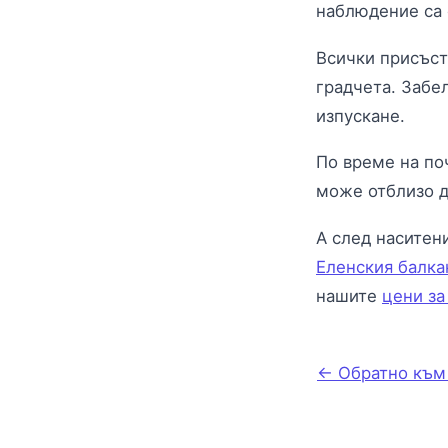
наблюдение са 
Всички присъст
градчета. Забе
изпускане.
По време на по
може отблизо д
А след наситен
Еленския балка
нашите
цени за
← Обратно към