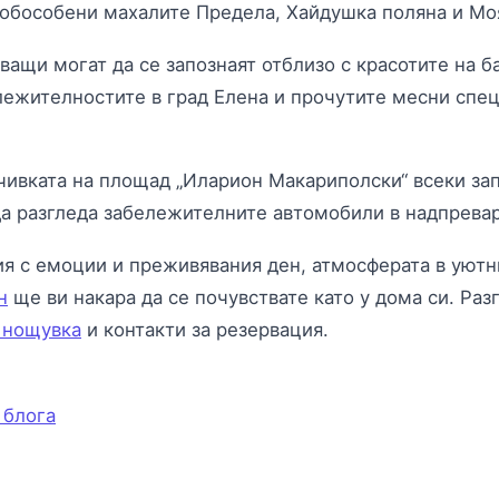
обособени махалите Предела, Хайдушка поляна и Мо
ващи могат да се запознаят отблизо с красотите на б
лежителностите в град Елена и прочутите месни спец
чивката на площад „Иларион Макариполски“ всеки за
а разгледа забележителните автомобили в надпревар
ия с емоции и преживявания ден, атмосферата в уют
н
ще ви накара да се почувствате като у дома си. Ра
 нощувка
и контакти за резервация.
 блога