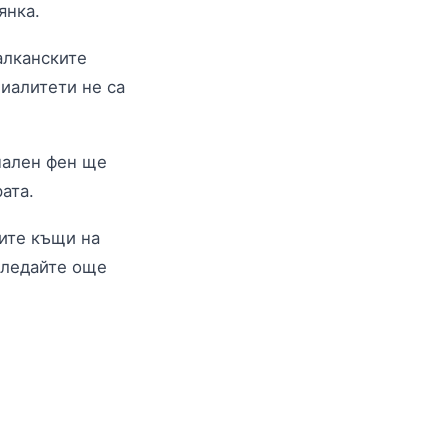
янка.
алканските
иалитети не са
пален фен ще
ата.
ните къщи на
згледайте още