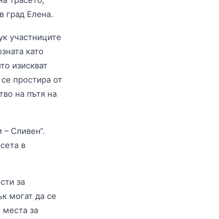
на трасето,
в град Елена.
Тук участниците
озната като
ито изискват
 се простира от
тво на пътя на
 – Сливен“.
сета в
сти за
ък могат да се
 места за