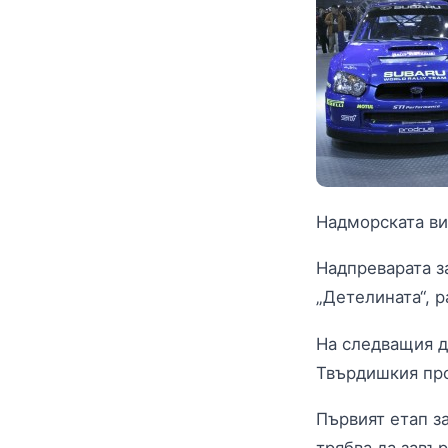
Надморската ви
Надпреварата з
„Детелината“, 
На следващия д
Твърдишкия пр
Първият етап з