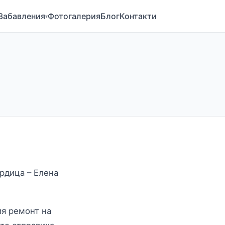
Забавления
Фотогалерия
Блог
Контакти
▾
рдица – Елена
ия ремонт на