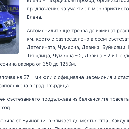
Елено – Твърдишкия проход, организатори
предложение за участие в мероприятието
Елена.
Автомобилите ще трябва да изминат разст
км, което е разпределено в осем състеза
Детелината, Чумерна, Девина, Буйновци, 
Твърдица, Чумерна – 2, Девина – 2 и Пред
сочина варира от 350 до 1250м.
апочва на 27 – ми юли с официална церемония и старт
разположена в град Твърдица.
ен състезанието продължава из балканските трасета
оход.
апочва от Буйновци, в близост до местността „Хайдуш