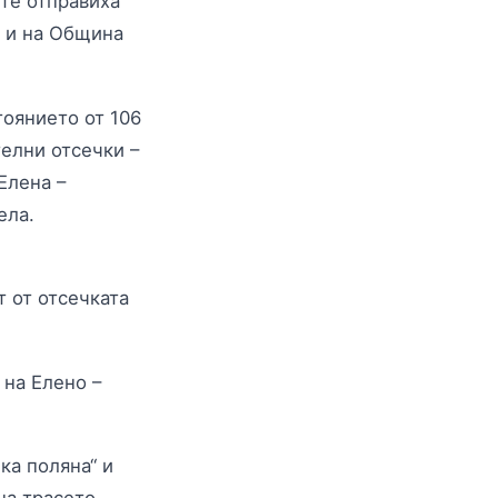
те отправиха
 и на Община
оянието от 106
телни отсечки –
Елена –
ела.
 от отсечката
 на Елено –
ка поляна“ и