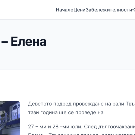
Начало
Цени
Забележителности
▾
– Елена
Деветото подред провеждане на рали Твъ
тази година ще се проведе на
27 – ми и 28 –ми юли. След дългоочакван